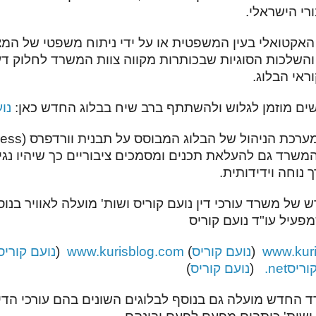
רי הישראלי.
 האקטואלי בעין המשפטית או על ידי ניתוח משפטי של המצ
השלכות הסוגיות שבכותרות מקווה צוות המשרד לחלוק דעו
ראי הבלוג.
שים מוזמן לגלוש ולהשתתף ברב שיח בבלוג החדש כאן:
נו
רכת הניהול של הבלוג המבוסס על תבנית וורדפרס
ess)
המשרד גם להעלאת תכנים ומסמכים ציבוריים כך שיהיו נגי
 נוחה וידידותית.
 של משרד עורכי דין נועם קוריס ושות' מועלה לאוויר בנוס
פעיל עו"ד נועם קוריס
www.kuri
(
נועם קוריס
)
www.kurisblog.com
(
נועם קוריס
וריס
.net
(
נועם קוריס
)
 החדש מועלה גם בנוסף לבלוגים השונים בהם עורכי הד