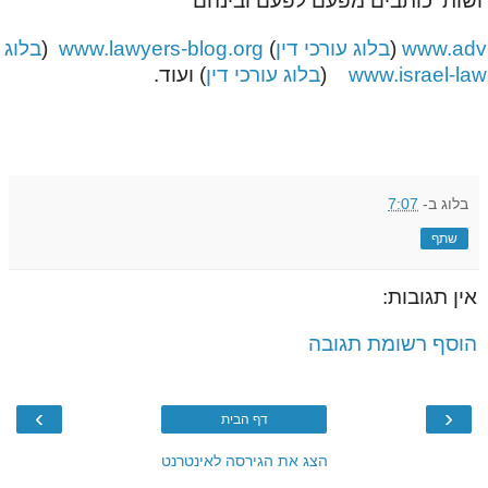
 ושות' כותבים מפעם לפעם ובינהם
www.adv
(
בלוג עורכי דין
)
www.lawyers-blog.org
(
בלוג ע
www.israel-la
(
בלוג עורכי דין
) ועוד.
בלוג
ב-
7:07
שתף
אין תגובות:
הוסף רשומת תגובה
›
‹
דף הבית
הצג את הגירסה לאינטרנט